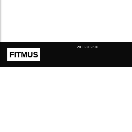
2011-2026 ©
FITMUS
Полезно
Контакты
Пользовательское соглашение
Политика конфиденциальности
Техническая поддержка
Публичная оферта
Предложения и жалобы
support@fitmus.com
Проект
Инструкции