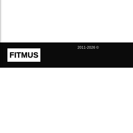
2011-2026 ©
FITMUS
Полезно
Контакты
Пользовательское соглашение
Политика конфиденциальности
Техническая поддержка
Публичная оферта
Предложения и жалобы
support@fitmus.com
Проект
Инструкции