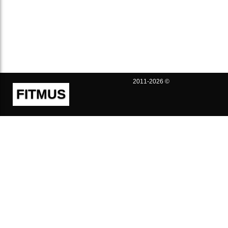
2011-2026 ©
FITMUS
Полезно
Контакты
Пользовательское соглашение
Политика конфиденциальности
Техническая поддержка
Публичная оферта
Предложения и жалобы
support@fitmus.com
Проект
Инструкции