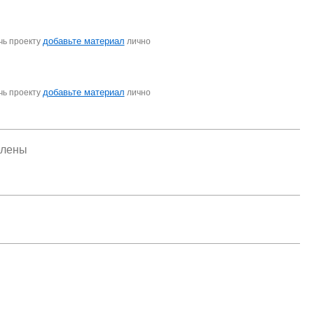
добавьте материал
чь проекту
лично
добавьте материал
чь проекту
лично
елены