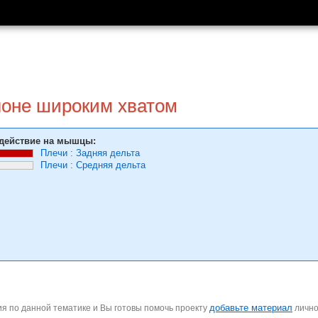
клоне широким хватом
действие на мышцы:
Плечи
:
Задняя дельта
Плечи
:
Средняя дельта
добавьте материал
я по данной тематике и Вы готовы помочь проекту
личн