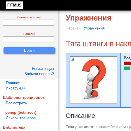
FITMUS
Упражнения
Логин или email:
Упражнения
Перейти:
Пароль:
Тяга штанги в на
Воз
Регистрация
Забыли пароль?
Главная
Инструкции
Шаблоны тренировок
Посмотреть
Тренер (beta-тест)
Описание
Список тренеров
Если у вас имеются знания\информаци
Библиотека