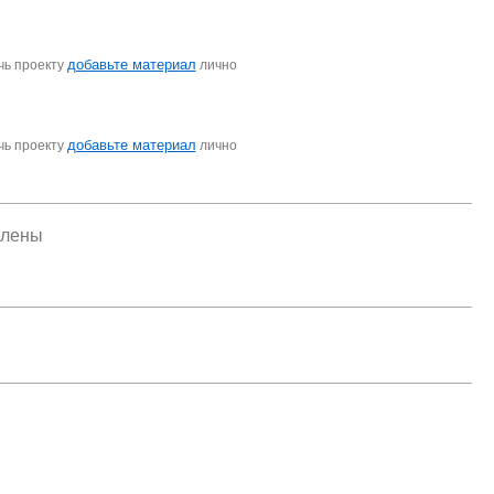
добавьте материал
чь проекту
лично
добавьте материал
чь проекту
лично
елены