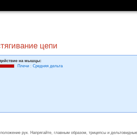
тягива­ние цепи
действие на мышцы:
Плечи
:
Средняя дельта
 положение рук. Напрягайте, главным образом, трицепсы и дельтовидны