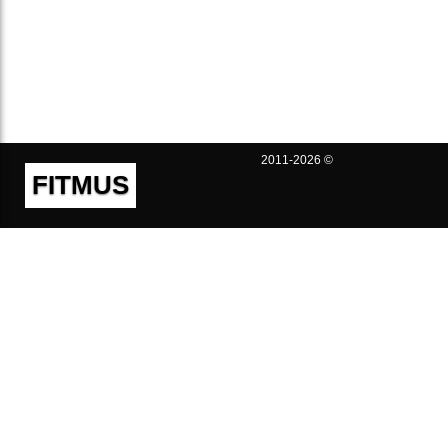
2011-2026 ©
FITMUS
Полезно
Контакты
Пользовательское соглашение
Политика конфиденциальности
Техническая поддержка
Публичная оферта
Предложения и жалобы
support@fitmus.com
Проект
Инструкции