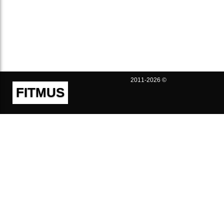
2011-2026 ©
FITMUS
Полезно
Контакты
Пользовательское соглашение
Политика конфиденциальности
Техническая поддержка
Публичная оферта
Предложения и жалобы
support@fitmus.com
Проект
Инструкции