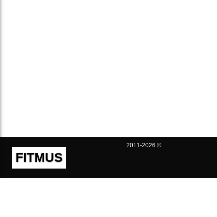
2011-2026 ©
FITMUS
Полезно
Контакты
Пользовательское соглашение
Политика конфиденциальности
Техническая поддержка
Публичная оферта