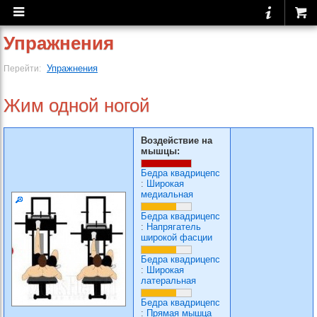
Упражнения
Упражнения
Перейти:
Жим одной ногой
Воздействие на
мышцы:
Бедра квадрицепс
:
Широкая
медиальная
Бедра квадрицепс
:
Напрягатель
широкой фасции
Бедра квадрицепс
:
Широкая
латеральная
Бедра квадрицепс
:
Прямая мышца