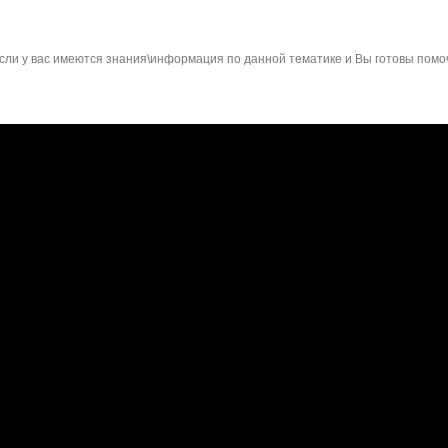
сли у вас имеются знания\информация по данной тематике и Вы готовы помо