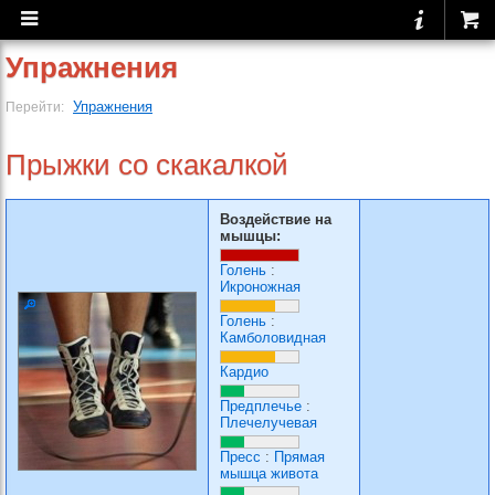
Упражнения
Упражнения
Перейти:
Прыжки со скакалкой
Воздействие на
мышцы:
Голень
:
Икроножная
Голень
:
Камболовидная
Кардио
Предплечье
:
Плечелучевая
Пресс
:
Прямая
мышца живота