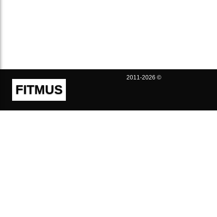
2011-2026 ©
FITMUS
Полезно
Контакты
Пользовательское соглашение
Политика конфиденциальности
Техническая поддержка
Публичная оферта
Предложения и жалобы
support@fitmus.com
Проект
Инструкции