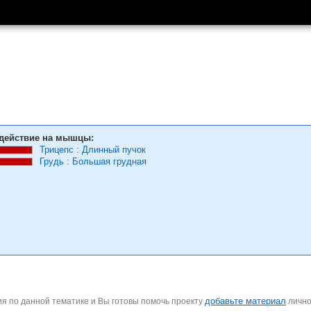
действие на мышцы:
Трицепс
:
Длинный пучок
Грудь
:
Большая грудная
добавьте материал
я по данной тематике и Вы готовы помочь проекту
личн