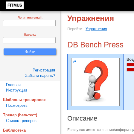
FITMUS
Упражнения
Логин или email:
Упражнения
Перейти:
Пароль:
DB Bench Press
Воз
Регистрация
Забыли пароль?
Главная
Инструкции
Шаблоны тренировок
Посмотреть
Тренер (beta-тест)
Описание
Список тренеров
Если у вас имеются знания\информаци
Библиотека