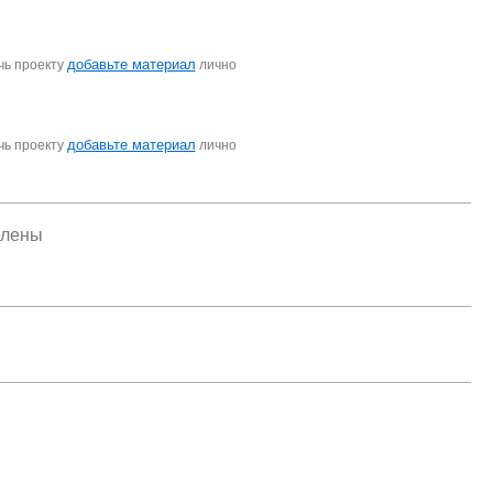
добавьте материал
чь проекту
лично
добавьте материал
чь проекту
лично
елены