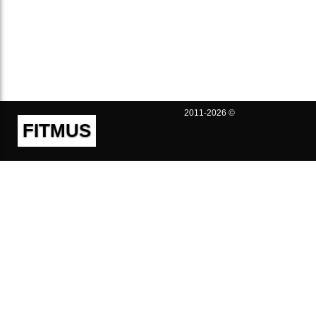
2011-2026 ©
FITMUS
Полезно
Контакты
Пользовательское соглашение
Политика конфиденциальности
Техническая поддержка
Публичная оферта
Предложения и жалобы
support@fitmus.com
Проект
Инструкции