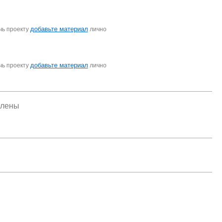
добавьте материал
чь проекту
лично
добавьте материал
чь проекту
лично
елены