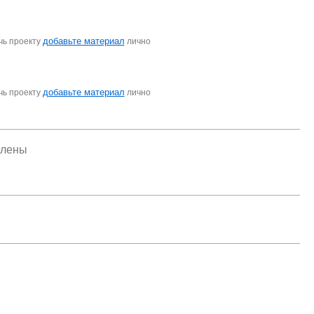
добавьте материал
чь проекту
лично
добавьте материал
чь проекту
лично
елены