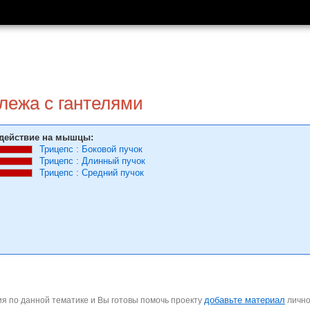
лежа с гантелями
действие на мышцы:
Трицепс
:
Боковой пучок
Трицепс
:
Длинный пучок
Трицепс
:
Средний пучок
добавьте материал
я по данной тематике и Вы готовы помочь проекту
личн