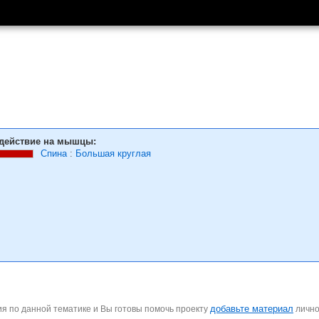
действие на мышцы:
Спина
:
Большая круглая
добавьте материал
я по данной тематике и Вы готовы помочь проекту
личн