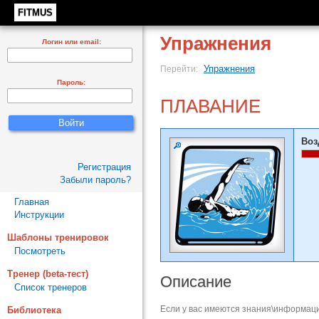
FITMUS
Упражнения
Логин или email:
Упражнения
Перейти:
Пароль:
ПЛАВАНИЕ
Воз
Регистрация
Забыли пароль?
Главная
Инструкции
Шаблоны тренировок
Посмотреть
Тренер (beta-тест)
Описание
Список тренеров
Если у вас имеются знания\информаци
Библиотека