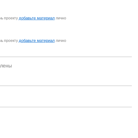
добавьте материал
чь проекту
лично
добавьте материал
чь проекту
лично
елены