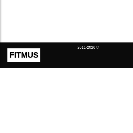
2011-2026 ©
FITMUS
Полезно
Контакты
Пользовательское соглашение
Политика конфиденциальности
Техническая поддержка
Публичная оферта
Предложения и жалобы
support@fitmus.com
Проект
Инструкции