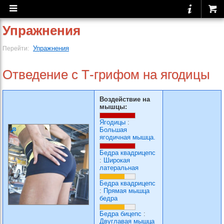
Упражнения
Упражнения
Перейти:
Отведение с Т-грифом на ягодицы
Воздействие на
мышцы:
Ягодицы
:
Большая
ягодичная мышца.
Бедра квадрицепс
:
Широкая
латеральная
Бедра квадрицепс
:
Прямая мышца
бедра
Бедра бицепс
:
Двуглавая мышца