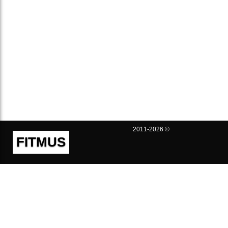
2011-2026 ©
FITMUS
Полезно
Контакты
Пользовательское соглашение
Политика конфиденциальности
Техническая поддержка
Публичная оферта
Предложения и жалобы
support@fitmus.com