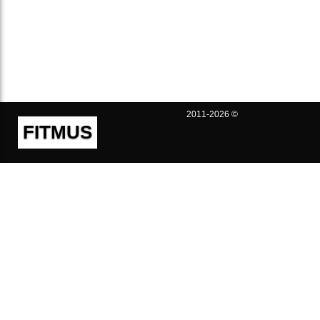
2011-2026 ©
FITMUS
Полезно
Контакты
Пользовательское соглашение
Политика конфиденциальности
Техническая поддержка
Публичная оферта
Предложения и жалобы
support@fitmus.com
Проект
Инструкции