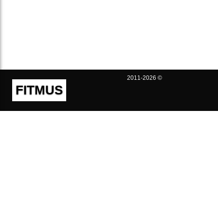
2011-2026 ©
FITMUS
Полезно
Контакты
Пользовательское соглашение
Политика конфиденциальности
Техническая поддержка
Публичная оферта
Предложения и жалобы
support@fitmus.com
Проект
Инструкции