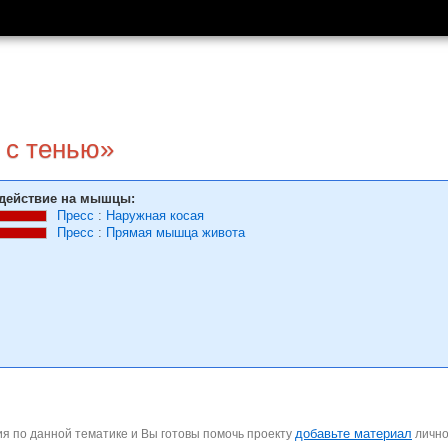
 с тенью»
действие на мышцы:
Пресс
:
Наружная косая
Пресс
:
Прямая мышца живота
добавьте материал
я по данной тематике и Вы готовы помочь проекту
личн