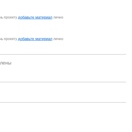
добавьте материал
чь проекту
лично
добавьте материал
чь проекту
лично
елены