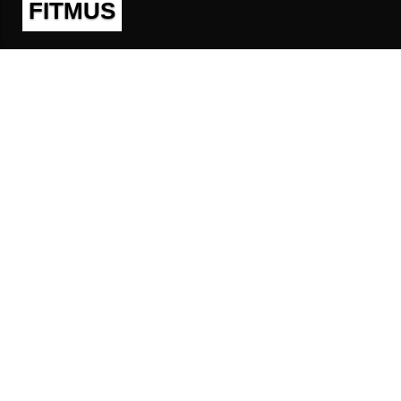
FITMUS
Полезно
Контакты
Пользовательское соглашение
Политика конфиденциальности
Техническая поддержка
Публичная оферта
Предложения и жалобы
support@fitmus.com
Проект
Инструкции
Для разработчиков
FAQ (Вопросы и Ответы)