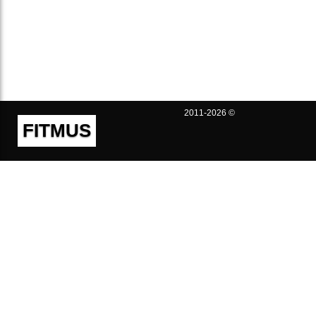
2011-2026 ©
FITMUS
Полезно
Контакты
Пользовательское соглашение
Политика конфиденциальности
Техническая поддержка
Публичная оферта
Предложения и жалобы
support@fitmus.com
Проект
Инструкции