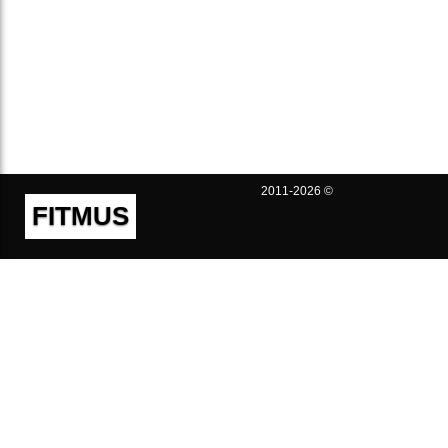
2011-2026 ©
FITMUS
Полезно
Контакты
Пользовательское соглашение
Политика конфиденциальности
Техническая поддержка
Публичная оферта
Предложения и жалобы
support@fitmus.com
Проект