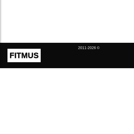
2011-2026 ©
FITMUS
Полезно
Контакты
Пользовательское соглашение
Политика конфиденциальности
Техническая поддержка
Публичная оферта
Предложения и жалобы
support@fitmus.com
Проект
Инструкции