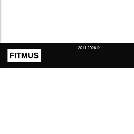
2011-2026 ©
FITMUS
Полезно
Контакты
Пользовательское соглашение
Политика конфиденциальности
Техническая поддержка
Публичная оферта
Предложения и жалобы
support@fitmus.com
Проект
Инструкции