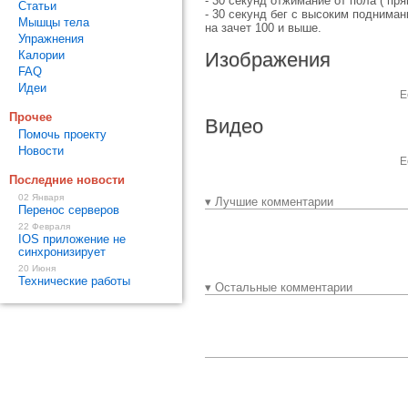
- 30 секунд отжимание от пола ( пр
Статьи
- 30 секунд бег с высоким подниман
Мышцы тела
на зачет 100 и выше.
Упражнения
Калории
Изображения
FAQ
Идеи
Е
Прочее
Видео
Помочь проекту
Новости
Е
Последние новости
02 Января
▾ Лучшие комментарии
Перенос серверов
22 Февраля
IOS приложение не
синхронизирует
20 Июня
Технические работы
▾ Остальные комментарии