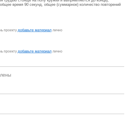
ания грудью стояще на полу кружки и выпрямляются до конца),
, общее время 90 секунд, общее (суммарное) количество повторений
добавьте материал
чь проекту
лично
добавьте материал
чь проекту
лично
елены