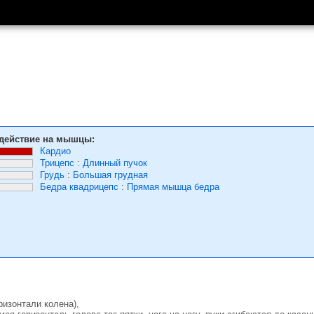
действие на мышцы:
Кардио
Трицепс
:
Длинный пучок
Грудь
:
Большая грудная
Бедра квадрицепс
:
Прямая мышца бедра
ризонтали колена),