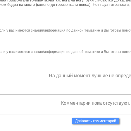
ямая горизонталь голова-таз-пятки, нога на ногу, руки сгибаются до кас
ием бедра на месте (колено до горизонтали пояса). Нет пауз готовности
сли у вас имеются знания\информация по данной тематике и Вы готовы помо
сли у вас имеются знания\информация по данной тематике и Вы готовы помо
На данный момент лучшие не опред
Комментарии пока отсутствуют.
Добавить комментарий