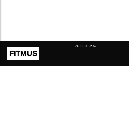
2011-2026 ©
FITMUS
Полезно
Контакты
Пользовательское соглашение
Политика конфиденциальности
Техническая поддержка
Публичная оферта
Предложения и жалобы
support@fitmus.com
Проект
Инструкции