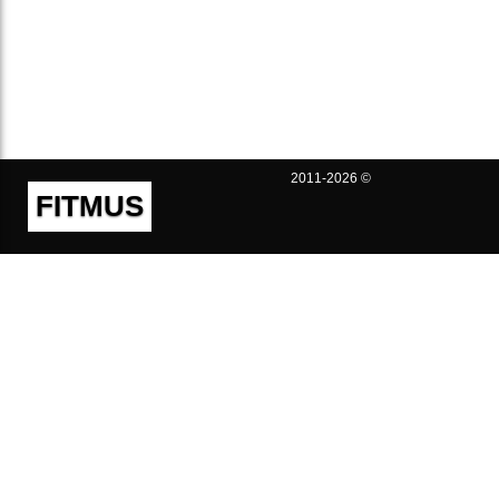
2011-2026 ©
FITMUS
Полезно
Контакты
Пользовательское соглашение
Политика конфиденциальности
Техническая поддержка
Публичная оферта
Предложения и жалобы
support@fitmus.com
Проект
Инструкции