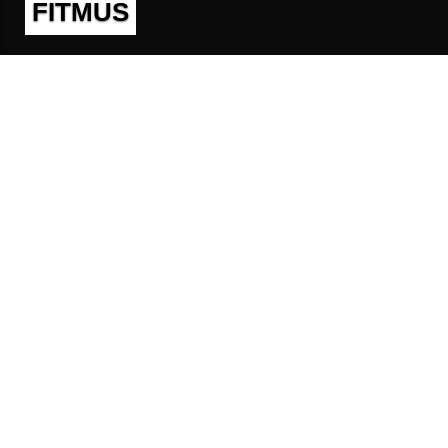
FITMUS
Полезно
Контакты
Пользовательское соглашение
Политика конфиденциальности
Техническая поддержка
Публичная оферта
Предложения и жалобы
support@fitmus.com
Проект
Инструкции
Для разработчиков
FAQ (Вопросы и Ответы)