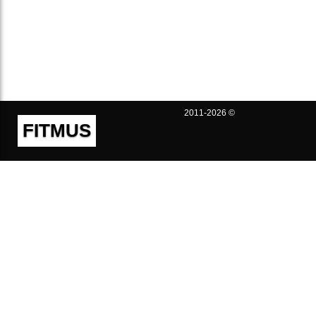
2011-2026 ©
FITMUS
Полезно
Контакты
Пользовательское соглашение
Политика конфиденциальности
Техническая поддержка
Публичная оферта
Предложения и жалобы
support@fitmus.com
Проект
Инструкции