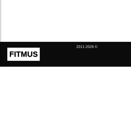
2011-2026 ©
FITMUS
Полезно
Контакты
Пользовательское соглашение
Политика конфиденциальности
Техническая поддержка
Публичная оферта
Предложения и жалобы
support@fitmus.com
Проект
Инструкции