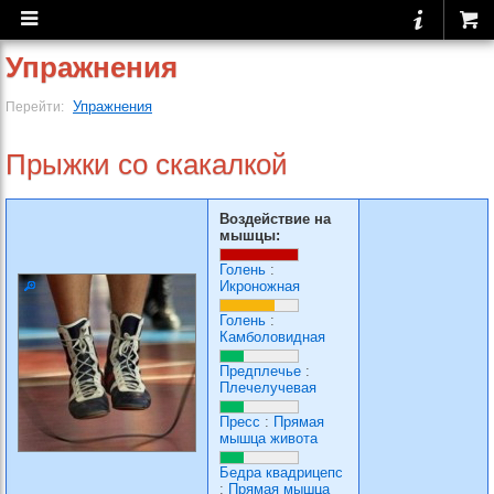
Упражнения
Упражнения
Перейти:
Прыжки со скакалкой
Воздействие на
мышцы:
Голень
:
Икроножная
Голень
:
Камболовидная
Предплечье
:
Плечелучевая
Пресс
:
Прямая
мышца живота
Бедра квадрицепс
:
Прямая мышца