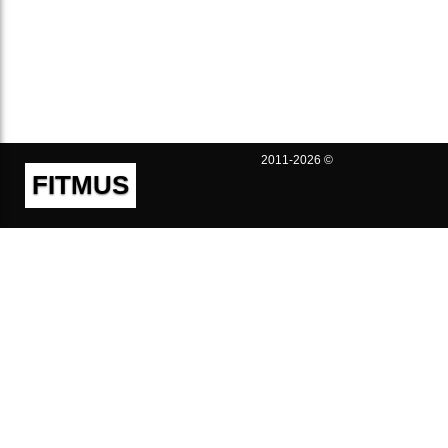
2011-2026 ©
FITMUS
Полезно
Контакты
Пользовательское соглашение
Политика конфиденциальности
Техническая поддержка
Публичная оферта
Предложения и жалобы
support@fitmus.com
Проект
Инструкции