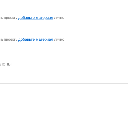
добавьте материал
чь проекту
лично
добавьте материал
чь проекту
лично
елены