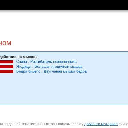
ячом
действие на мышцы:
Спина
:
Разгибатель позвоночника
Ягодицы
:
Большая ягодичная мышца.
Бедра бицепс
:
Двуглавая мышца бедра
добавьте материал
я по данной тематике и Вы готовы помочь проекту
личн