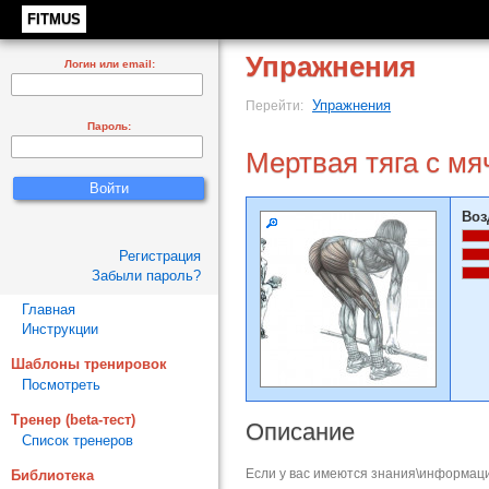
FITMUS
Упражнения
Логин или email:
Упражнения
Перейти:
Пароль:
Мертвая тяга с м
Воз
Регистрация
Забыли пароль?
Главная
Инструкции
Шаблоны тренировок
Посмотреть
Тренер (beta-тест)
Описание
Список тренеров
Если у вас имеются знания\информаци
Библиотека