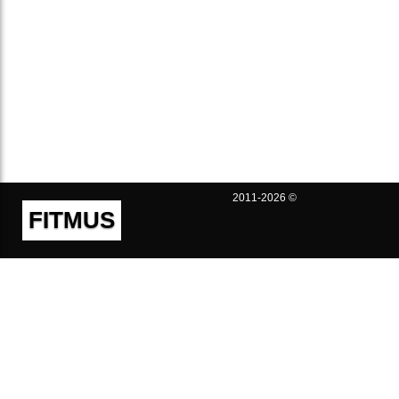
2011-2026 ©
FITMUS
Полезно
Контакты
Пользовательское соглашение
Политика конфиденциальности
Техническая поддержка
Публичная оферта
Предложения и жалобы
support@fitmus.com