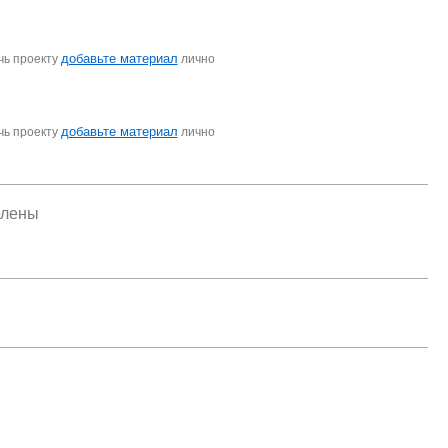
добавьте материал
чь проекту
лично
добавьте материал
чь проекту
лично
елены