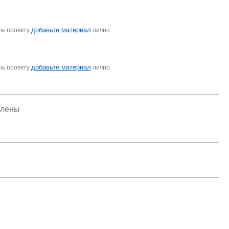
добавьте материал
чь проекту
лично
добавьте материал
чь проекту
лично
елены