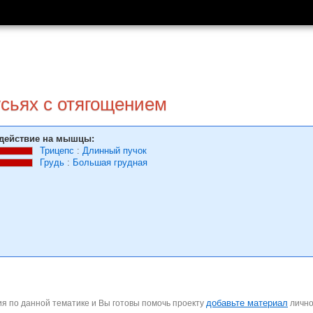
сьях с отягощением
действие на мышцы:
Трицепс
:
Длинный пучок
Грудь
:
Большая грудная
добавьте материал
я по данной тематике и Вы готовы помочь проекту
личн