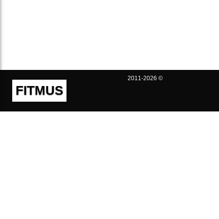
2011-2026 ©
FITMUS
Полезно
Контакты
Пользовательское соглашение
Политика конфиденциальности
Техническая поддержка
Публичная оферта
Предложения и жалобы
support@fitmus.com
Проект
Инструкции