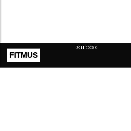
2011-2026 ©
FITMUS
Полезно
Контакты
Пользовательское соглашение
Политика конфиденциальности
Техническая поддержка
Публичная оферта
Предложения и жалобы
support@fitmus.com
Проект
Инструкции