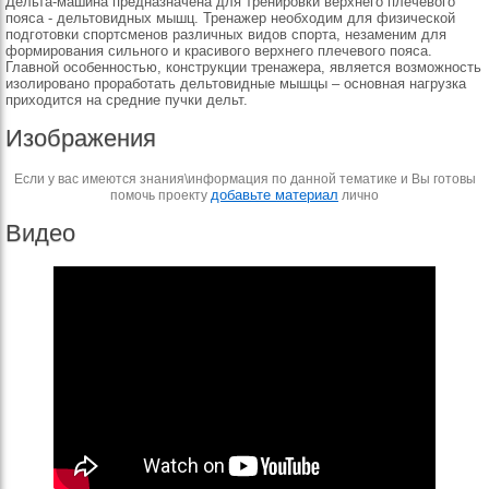
Дельта-машина предназначена для тренировки верхнего плечевого
пояса - дельтовидных мышц. Тренажер необходим для физической
подготовки спортсменов различных видов спорта, незаменим для
формирования сильного и красивого верхнего плечевого пояса.
Главной особенностью, конструкции тренажера, является возможность
изолировано проработать дельтовидные мышцы – основная нагрузка
приходится на средние пучки дельт.
Изображения
Если у вас имеются знания\информация по данной тематике и Вы готовы
добавьте материал
помочь проекту
лично
Видео