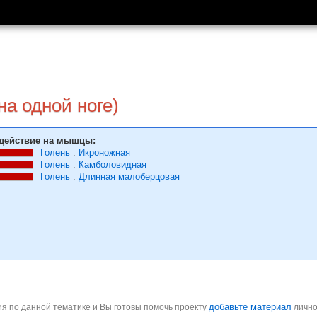
на одной ноге)
действие на мышцы:
Голень
:
Икроножная
Голень
:
Камболовидная
Голень
:
Длинная малоберцовая
добавьте материал
я по данной тематике и Вы готовы помочь проекту
личн