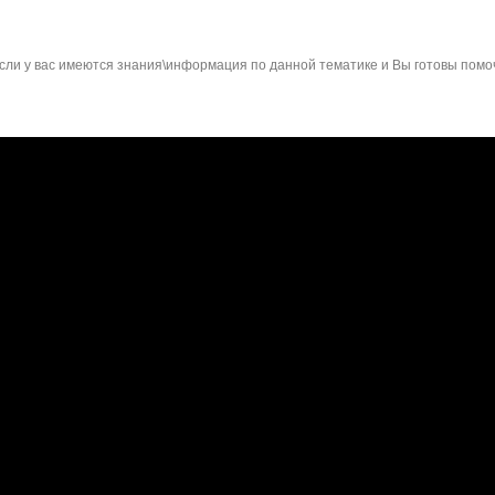
сли у вас имеются знания\информация по данной тематике и Вы готовы помо