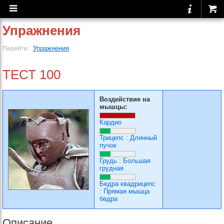
Упражнения
Упражнения
Перейти:
ТЕСТ 100
Воздействие на
мышцы:
Кардио
Трицепс
:
Длинный
пучок
Грудь
:
Большая
грудная
Бедра квадрицепс
:
Прямая мышца
бедра
Описание