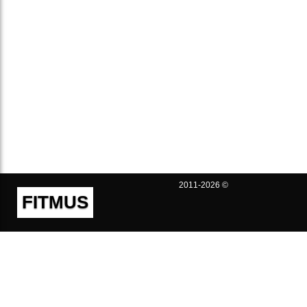
2011-2026 ©
FITMUS
Полезно
Контакты
Пользовательское соглашение
Политика конфиденциальности
Техническая поддержка
Публичная оферта
Предложения и жалобы
support@fitmus.com