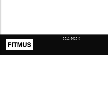
2011-2026 ©
FITMUS
Полезно
Контакты
Пользовательское соглашение
Политика конфиденциальности
Техническая поддержка
Публичная оферта
Предложения и жалобы
support@fitmus.com
Проект
Инструкции