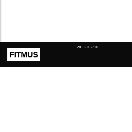
2011-2026 ©
FITMUS
Полезно
Контакты
Пользовательское соглашение
Политика конфиденциальности
Техническая поддержка
Публичная оферта
Предложения и жалобы
support@fitmus.com
Проект
Инструкции