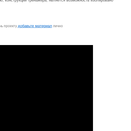
ью, конструкции тренажера, является возможность изолировано
добавьте материал
чь проекту
лично