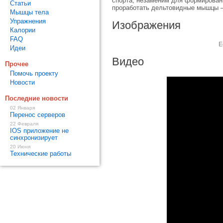
спорта, незаменим для формировани
Статьи
проработать дельтовидные мышцы – 
Мышцы тела
Упражнения
Изображения
Калории
FAQ
Е
Идеи
Видео
Прочее
Помочь проекту
Новости
Последние новости
02 Января
Перенос серверов
22 Февраля
IOS приложение не
синхронизирует
20 Июня
Технические работы