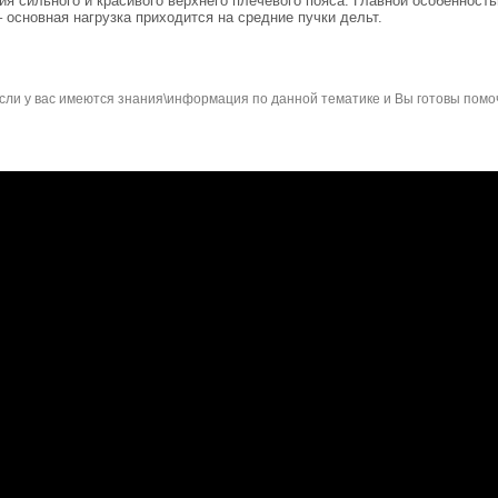
я сильного и красивого верхнего плечевого пояса. Главной особенност
основная нагрузка приходится на средние пучки дельт.
сли у вас имеются знания\информация по данной тематике и Вы готовы помо