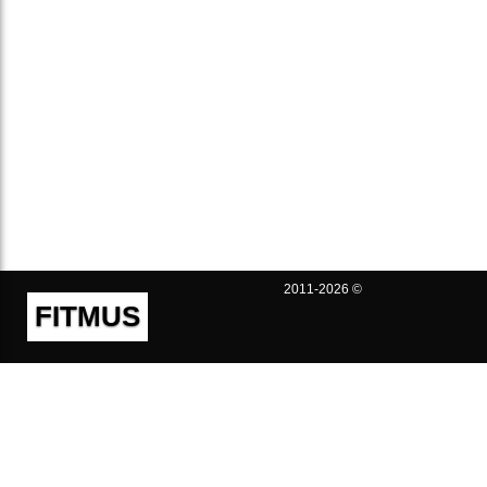
2011-2026 ©
FITMUS
Полезно
Контакты
Пользовательское соглашение
Политика конфиденциальности
Техническая поддержка
Публичная оферта
Предложения и жалобы
support@fitmus.com