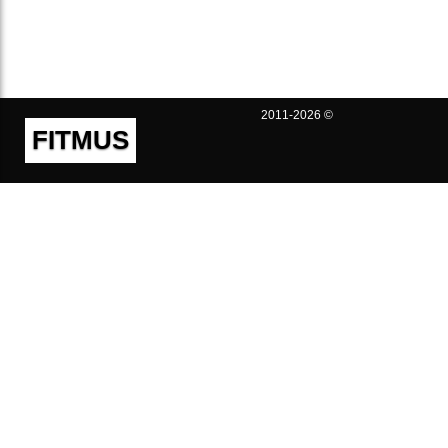
2011-2026 ©
FITMUS
Полезно
Контакты
Пользовательское соглашение
Политика конфиденциальности
Техническая поддержка
Публичная оферта
Предложения и жалобы
support@fitmus.com
Проект
Инструкции
Для разработчиков
FAQ (Вопросы и Ответы)