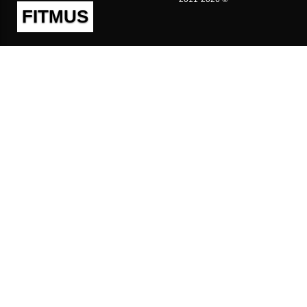
FITMUS
Полезно
Контакты
Пользовательское соглашение
Политика конфиденциальности
Техническая поддержка
Публичная оферта
Предложения и жалобы
support@fitmus.com
Проект
Инструкции
Для разработчиков
FAQ (Вопросы и Ответы)