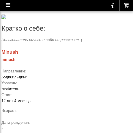
Кратко о себе:
Пользователь ничего о себе не рассказал :(
Minush
minush
Направление:
бодибильдинг
Уровень:
любитель
Стаж:
12 лет 4 месяца
Возраст:
-
Дата рождения:
-