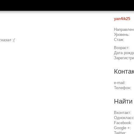
yan4ik25
Направлен
Уровень:
Стаж:
казал :(
Возраст:
Дата рожд
Зарегистр
Конта
e-mail:
Телефон:
Найти
Вконтакт:
Однокласс
Facebook:
Google +:
Twitter: