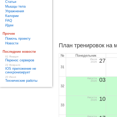
Статьи
Мышцы тела
Упражнения
Калории
FAQ
Идеи
Прочее
Помочь проекту
Новости
План тренировок на 
Последние новости
№
Понедельник
02 Января
27
Июля
Перенос серверов
2026
22 Февраля
31
IOS приложение не
синхронизирует
20 Июня
03
Августа
Технические работы
2026
32
10
Августа
2026
33
Августа