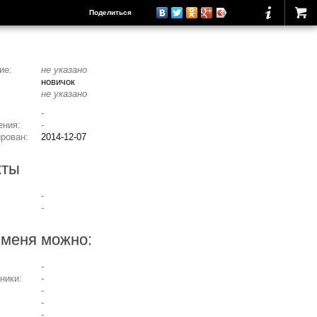
Поделиться
ие:
не указано
новичок
не указано
-
ения:
-
ирован:
2014-12-07
кты
-
-
 меня можно:
-
ники:
-
-
-
-